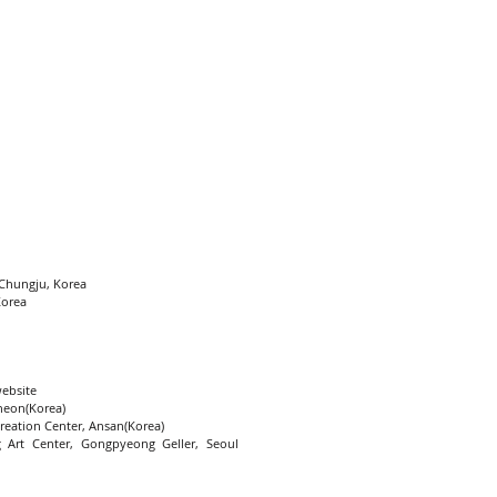
 Chungju, Korea
Korea
website
heon(Korea)
Creation Center, Ansan(Korea)
 Art Center, Gongpyeong Geller, Seoul