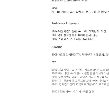
2006
​제 14회 거리미술전-길에서 만나다, 홍익대학교 
Residence Programs
2014 대전시립미술관 <ArtIST> 레지던시, 대전
2013 경기창작센터 기획레지던시, 안산
2012 스페이스 SSEE 레지던시, 대전
AWARD
2009 제7회 삼성DIGITAL FINEART 대회 은상,
ETC
2019 서울시립미술관 <데이비드호크니> 포토
2018 폭스바겐 <아테온> x 원동민 콜라보레이
2016 수원시립아이파크미술관 전시연계교육<
2014 경기문화재단 교육프로그램 <어쩌다예술>
2013 경기창작센터 교육프로그램<라이트드로잉
2012 SBS드라마 <추적자> 작품협찬