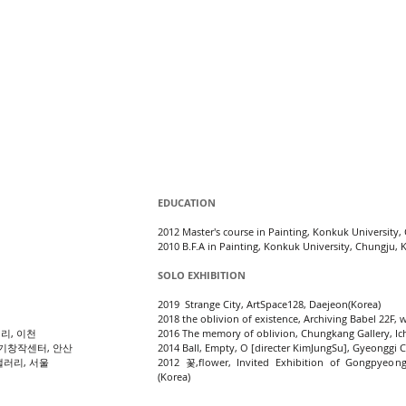
EDUCATION
2012 Master's course in Painting, Konkuk University,
2010 B.F.A in Painting, Konkuk University, Chungju, 
SOLO EXHIBITION
2019 Strange City, ArtSpace128, Daejeon(Korea)
2018 the oblivion of existence, Archiving Babel 22F, 
리, 이천
2016 The memory of oblivion, Chungkang Gallery, Ic
 경기창작센터, 안산
2014 Ball, Empty, Ο [directer KimJungSu], Gyeonggi 
갤러리, 서울
2012 꽃,flower, Invited Exhibition of Gongpyeong
(Korea)