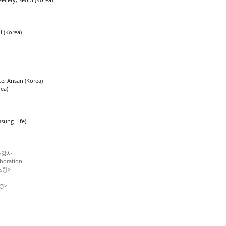
ul (Korea)
e, Ansan (Korea)
ea)
msung Life)
육강사
boration
스팅>
경>