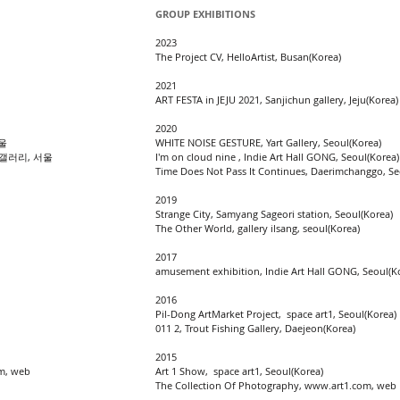
GROUP EXHIBITIONS
2023
The Project CV, HelloArtist, Busan(Korea)
2021
ART FESTA in JEJU 2021, Sanjichun gallery, Jeju(Korea)
2020
울
WHITE NOISE GESTURE, Yart Gallery, Seoul(Korea)
 갤러리, 서울
I'm on cloud nine , Indie Art Hall GONG, Seoul(Korea)
Time Does Not Pass It Continues, Daerimchanggo, Se
2019
Strange City, Samyang Sageori station, Seoul(Korea)
The Other World, gallery ilsang, seoul(Korea)
2017
amusement exhibition, Indie Art Hall GONG, Seoul(K
2016
Pil-Dong ArtMarket Project, space art1, Seoul(Korea)
011 2,
Trout Fishing Gallery, Daejeon(Korea)
2015
m
, web
Art 1 Show, space art1, Seoul(Korea)
The Collection Of Photography,
www.art1.com
, web