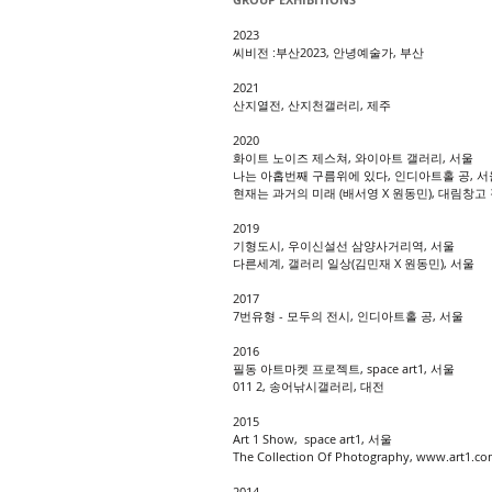
2023
씨비전 :부산2023, 안녕예술가, 부산
2021
산지열전, 산지천갤러리, 제주
2020
​화이트 노이즈 제스쳐, 와이아트 갤러리, 서울
​나는 아홉번째 구름위에 있다, 인디아트홀 공, 서
​현재는 과거의 미래 (배서영 X 원동민), 대림창고
2019
기형도시, 우이신설선 삼양사거리역, 서울
다른세계, 갤러리 일상(김민재 X 원동민), 서울
2017
​7번유형 - 모두의 전시, 인디아트홀 공, 서울
2016
필동 아트마켓 프로젝트, space art1, 서울
011 2, 송어낚시갤러리, 대전
2015
Art 1 Show, space art1, 서울
The Collection Of Photography,
www.art1.co
2014