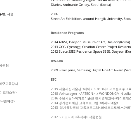
Diaries, Andnante Gellery, Seoul (Korea)
주변, 서울
2006
Street Art Exhibition, around Hongik University, Seo
Residence Programs
2014 ArtiST, Daejeon Museum of Art, Daejeon(Korea)
2013 GCC, Gyeonggi Creation Center Project Residenc
2012 Space SSEE Residence, Space SSEE, Daejeon (Kor
AWARD
 삼성생명
2009 Silver prize, Samsung Digital FineArt Award (Sa
ETC
콜라주교육강사
션
2019 서울시립미술관 <데이비드호크니> 포토콜라주교
라이프캐스팅>
2018 Volkswagen <ARTEON> x WONDONGMIN colla
2016 수원시립아이파크미술관 전시연계교육<라이프캐
><만화경>
2014 경기문화재단 교육프로그램 <어쩌다예술>
2013 경기창작센터 교육프로그램<라이트드로잉><만화
2012 SBS드라마 <추적자> 작품협찬