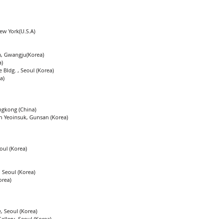
w York(U.S.A)
m, Gwangju(Korea)
a)
 Bldg. , Seoul (Korea)
a)
ngkong (China)
n Yeoinsuk, Gunsan (Korea)
oul (Korea)
 Seoul (Korea)
orea)
 Seoul (Korea)
ellery, Seoul (Korea)