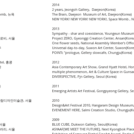
2014
2 years, Jeongoh Gallery, Daejeon(Korea)
Womb, 뉴욕
The Brain, Daejeon Museum of Art, Daejeon(Korea)
NEW YORK! NEW YORK! NEW YORK!, Space Womb , Ne
2013
Sympathy - shar and coexistence, Youngeun Museu
로비, 서울
Project ZERO, Gyeonggi Creation Center, Ansan(Kore
One flower seeds, National Assembly Member's Office
주
Universal day-to-day, Suwon Art Center, Suwon(Kore
POINTc "prologue, Gellery slowcafe, Chungju(Korea)
otel, 홍콩
2012
산
Asia Contemporary Art Show, Grand Hyatt Hotel, Ho
multiple phenomenon, Art & Culture Space in Gunsa
DIVERSPECTIVE, Pjn Gellery, Seoul (Korea)
울
2011
Emerging Artists Art Festival, Gongpyeong Gellery, Se
전당 한가람디자인미술관, 서울
2010
Design&Art Festival 2010, Hangaram Design Museum,
EVENEMENT HERE, Salmi Creation Studio, Chungju(K
2009
 서울
BLUE CUBE, Dukwon Gallery, Seoul(Korea)
갤러리, 서울
ASYAAF[WE MEET THE FUTURE], Next Kyongbok Place,
Exhibition of Samsung Digital FineArt Award, Rodin G